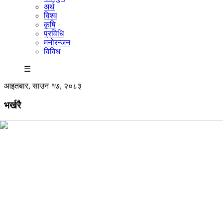
अर्थ
विश्व
कृषि
प्रविधि
मनोरन्जन
विविध
☰
आइतबार, साउन १७, २०८३
भर्खरै