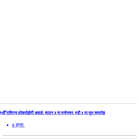
९औँ राष्ट्रिय लोकदोहोरी अवार्ड: साउन ३ मा मनोनयन, भदौ ६ मा मूल समारोह
४ हप्ता