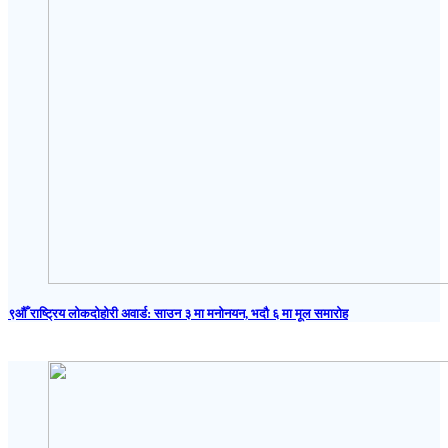
९औँ राष्ट्रिय लोकदोहोरी अवार्ड: साउन ३ मा मनोनयन, भदौ ६ मा मूल समारोह