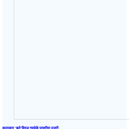
कलाकार ‘बले’विरुद्ध न्यूयोर्क प्रहरीमा उजुरी