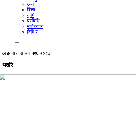
अर्थ
विश्व
कृषि
प्रविधि
मनोरन्जन
विविध
☰
आइतबार, साउन १७, २०८३
भर्खरै