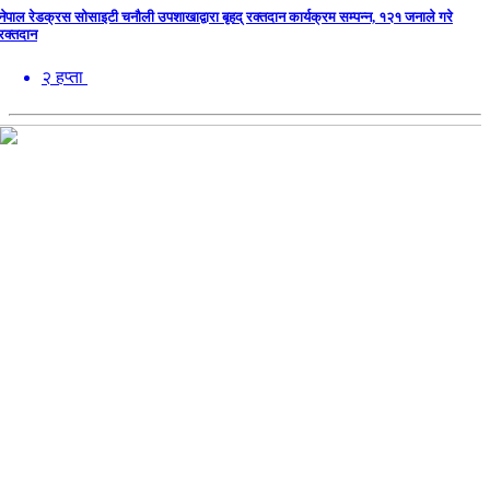
नेपाल रेडक्रस सोसाइटी चनौली उपशाखाद्वारा बृहद् रक्तदान कार्यक्रम सम्पन्न, १२१ जनाले गरे
रक्तदान
२ हप्ता