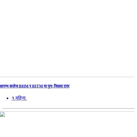
आरम्भ कलेज BHM र BITM मा पुनः जिल्ला टपर
१ महिना