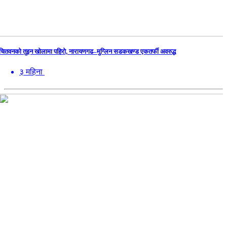
चितवनको तुइन खोलामा पहिरो, नारायणगढ–मुग्लिन सडकखण्ड एकतर्फी अवरुद्ध
३ महिना