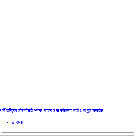
९औँ राष्ट्रिय लोकदोहोरी अवार्ड: साउन ३ मा मनोनयन, भदौ ६ मा मूल समारोह
४ हप्ता