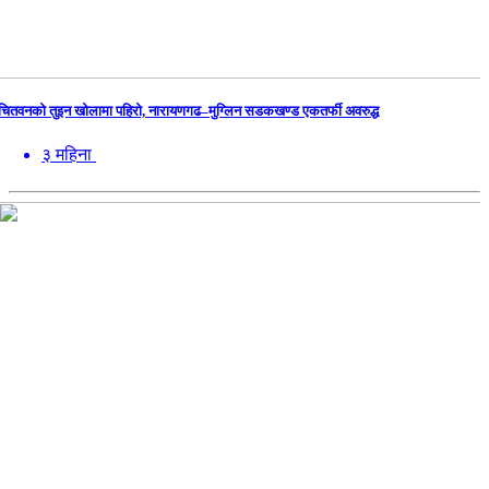
चितवनको तुइन खोलामा पहिरो, नारायणगढ–मुग्लिन सडकखण्ड एकतर्फी अवरुद्ध
३ महिना