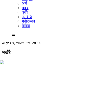
अर्थ
विश्व
कृषि
प्रविधि
मनोरन्जन
विविध
☰
आइतबार, साउन १७, २०८३
भर्खरै