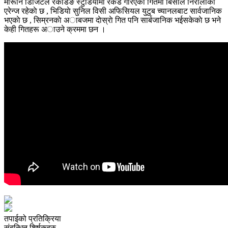
मारूनि डिजिटल रेकर्डिङ स्टुडियाेमा रेकर्ड गरिएकाे गितमा बिसाल निराैलाकाे
एरेन्ज रहेकाे छ , भिडियाे सुनिल विसी अफिसियल युटुब च्यानलबाट सार्वजानिक
भएकाे छ , सिम्रनकाे अाबजमा दाेस्राे गित पनि सार्बजानिक भईसकेकाे छ भने
केही गितहरू अाउने क्रममा छन ।
तपाईको प्रतिक्रिया
संबन्धित शिर्षकहरु