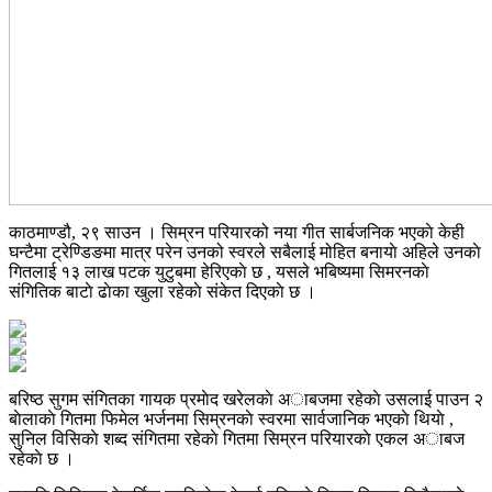
काठमाण्डौ, २९ साउन । सिम्रन परियारको नया गीत सार्बजनिक भएकाे केही
घन्टैमा ट्रेण्डिङमा मात्र परेन उनको स्वरले सबैलाई मोहित बनायाे अहिले उनकाे
गितलाई १३ लाख पटक युटुबमा हेरिएकाे छ , यसले भबिष्यमा सिमरनकाे
संगितिक बाटाे ढाेका खुला रहेकाे संकेत दिएकाे छ ।
बरिष्ठ सुगम संगितका गायक प्रमाेद खरेलकाे अाबजमा रहेकाे उसलाई पाउन २
बाेलाकाे गितमा फिमेल भर्जनमा सिम्रनकाे स्वरमा सार्वजानिक भएकाे थियाे ,
सुनिल विसिकाे शब्द संगितमा रहेकाे गितमा सिम्रन परियारकाे एकल अाबज
रहेकाे छ ।