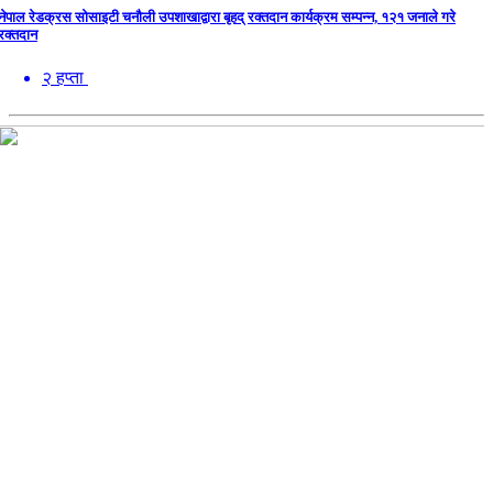
नेपाल रेडक्रस सोसाइटी चनौली उपशाखाद्वारा बृहद् रक्तदान कार्यक्रम सम्पन्न, १२१ जनाले गरे
रक्तदान
२ हप्ता