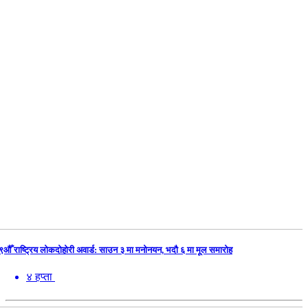
९औँ राष्ट्रिय लोकदोहोरी अवार्ड: साउन ३ मा मनोनयन, भदौ ६ मा मूल समारोह
४ हप्ता