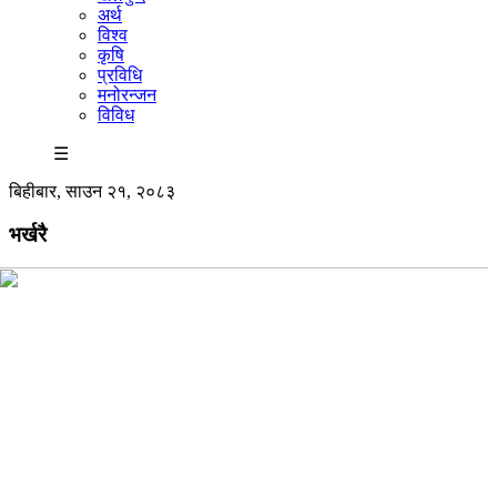
अर्थ
विश्व
कृषि
प्रविधि
मनोरन्जन
विविध
☰
बिहीबार, साउन २१, २०८३
भर्खरै