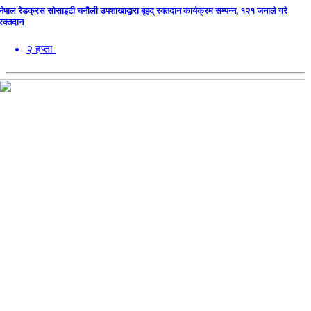
नेपाल रेडक्रस सोसाइटी चनौली उपशाखाद्वारा बृहद् रक्तदान कार्यक्रम सम्पन्न, १२१ जनाले गरे
रक्तदान
२ हप्ता