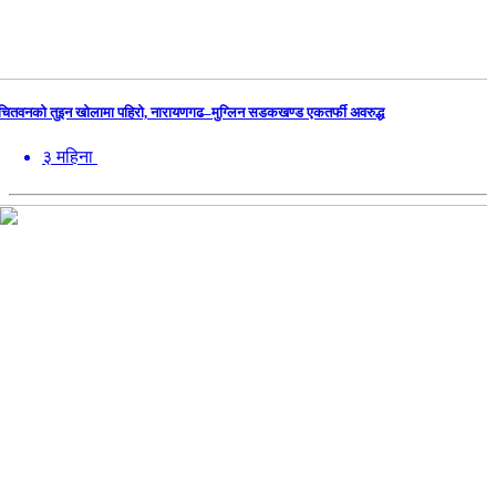
चितवनको तुइन खोलामा पहिरो, नारायणगढ–मुग्लिन सडकखण्ड एकतर्फी अवरुद्ध
३ महिना