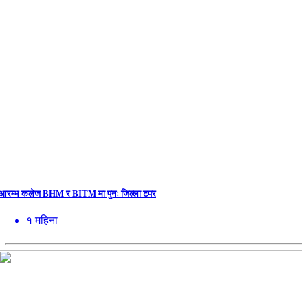
आरम्भ कलेज BHM र BITM मा पुनः जिल्ला टपर
१ महिना