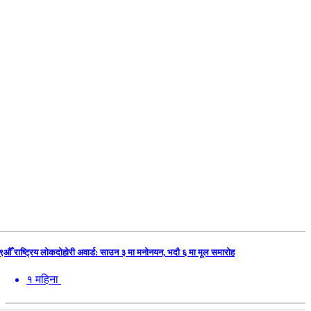
९औँ राष्ट्रिय लोकदोहोरी अवार्ड: साउन ३ मा मनोनयन, भदौ ६ मा मूल समारोह
१ महिना