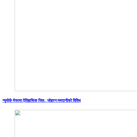
न्युयोर्क मेयरमा ऐतिहासिक जित– जोहरन ममदानीको विविध