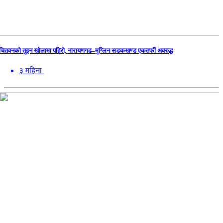
चितवनको तुइन खोलामा पहिरो, नारायणगढ–मुग्लिन सडकखण्ड एकतर्फी अवरुद्ध
३ महिना