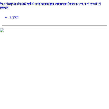
नेपाल रेडक्रस सोसाइटी चनौली उपशाखाद्वारा बृहद् रक्तदान कार्यक्रम सम्पन्न, १२१ जनाले गरे
रक्तदान
२ हप्ता