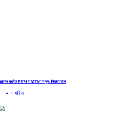
आरम्भ कलेज BHM र BITM मा पुनः जिल्ला टपर
१ महिना