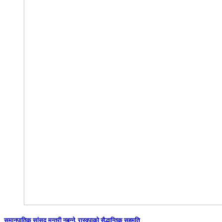
समानुपातिक सांसद मन्त्री नबन्ने, रास्वपाको सैद्धान्तिक सहमति