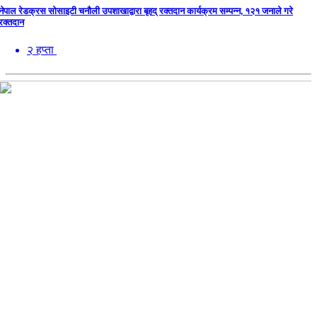
नेपाल रेडक्रस सोसाइटी चनौली उपशाखाद्वारा बृहद् रक्तदान कार्यक्रम सम्पन्न, १२१ जनाले गरे
रक्तदान
२ हप्ता