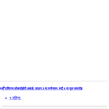
९औँ राष्ट्रिय लोकदोहोरी अवार्ड: साउन ३ मा मनोनयन, भदौ ६ मा मूल समारोह
१ महिना