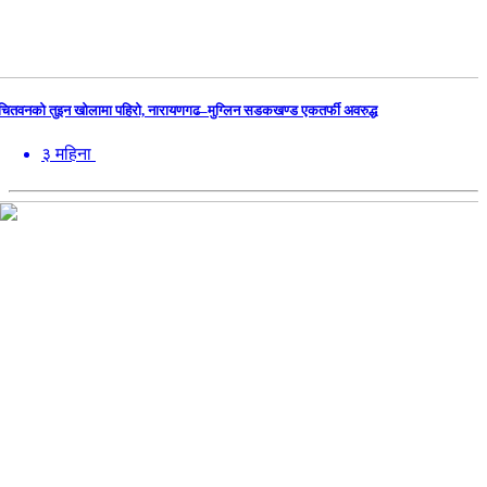
चितवनको तुइन खोलामा पहिरो, नारायणगढ–मुग्लिन सडकखण्ड एकतर्फी अवरुद्ध
३ महिना