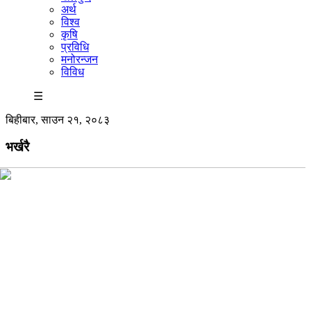
अर्थ
विश्व
कृषि
प्रविधि
मनोरन्जन
विविध
☰
बिहीबार, साउन २१, २०८३
भर्खरै