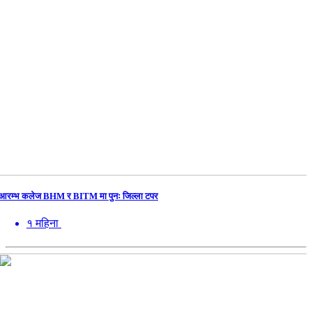
आरम्भ कलेज BHM र BITM मा पुनः जिल्ला टपर
१ महिना