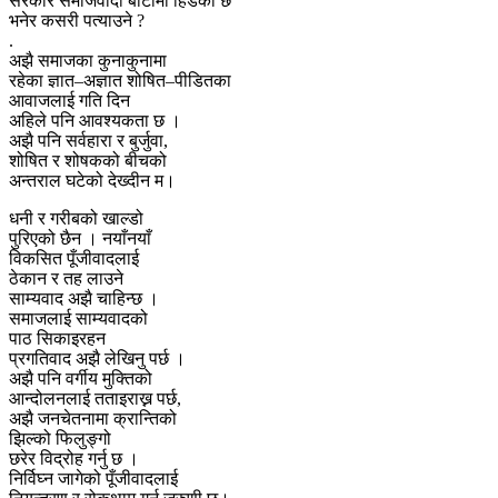
सरकार समाजवादी बाटोमा हिँडेको छ
भनेर कसरी पत्याउने ?
.
अझै समाजका कुनाकुनामा
रहेका ज्ञात–अज्ञात शोषित–पीडितका
आवाजलाई गति दिन
अहिले पनि आवश्यकता छ ।
अझै पनि सर्वहारा र बुर्जुवा,
शोषित र शोषकको बीचको
अन्तराल घटेको देख्दीन म।
धनी र गरीबको खाल्डो
पुरिएको छैन । नयाँनयाँ
विकसित पूँजीवादलाई
ठेकान र तह लाउने
साम्यवाद अझै चाहिन्छ ।
समाजलाई साम्यवादको
पाठ सिकाइरहन
प्रगतिवाद अझै लेखिनु पर्छ ।
अझै पनि वर्गीय मुक्तिको
आन्दोलनलाई तताइराख्न पर्छ,
अझै जनचेतनामा क्रान्तिको
झिल्को फिलुङ्गो
छरेर विद्रोह गर्नु छ ।
निर्विघ्न जागेको पूँजीवादलाई