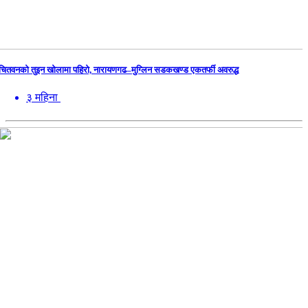
चितवनको तुइन खोलामा पहिरो, नारायणगढ–मुग्लिन सडकखण्ड एकतर्फी अवरुद्ध
३ महिना