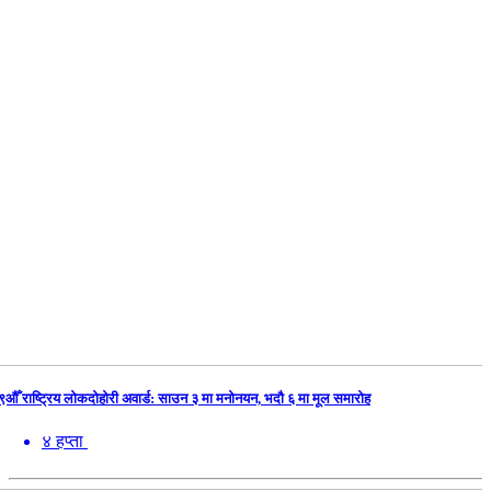
९औँ राष्ट्रिय लोकदोहोरी अवार्ड: साउन ३ मा मनोनयन, भदौ ६ मा मूल समारोह
४ हप्ता