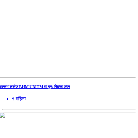
आरम्भ कलेज BHM र BITM मा पुनः जिल्ला टपर
१ महिना