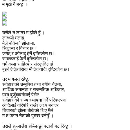
म मूर्ख नै बन्छु ।
यसैले त लाग्छ म झोले हुँ ।
लाग्थ्यो मलाइ
मैले बोकेको झोलामा,
सिद्धान्त र विचार छ ।
जगत् र वर्गलाई हेर्ने दृष्टिकोण छ।
समाजलाई फेर्ने दृष्टिकोण छ।
धर्म कला साहित्य र संस्कृतिलाई
बुझ्ने ऐतिहासिक भौतिकवादी दृष्टिकोण छ।
तर म गलत रहेछु,
सर्वहाराको उन्मुक्ति तथा वर्गीय चेतना,
आर्थिक समानता र राजनैतिक अधिकार,
एवम बुर्जुवावर्गलाई पेलेर
सर्वहाराको राज्य स्थापना गर्ने परिकल्पना
आदिलाई वरिपरि राखेर लक्ष्य बनाएर
बिचारको झोला बोकेको थिए मैले
म त फगत नेताको पुच्छर वनेछुँ ।
.
उसले हल्लाउँदा हल्लिन्छु, बटार्दा बटारिन्छु ।