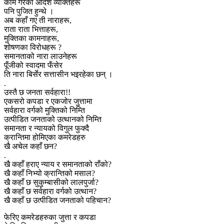
काम गरेका आदर्श व्यक्तिहरू
पनि पुजित हुन्थे ।
अब कहाँ गए ती नाराहरू,
राता राता भित्ताहरू,
मुक्तिका कामनाहरू,
शोषणका विरोधहरू ?
समानताको नारा लाउनेहरू
पूँजीको स्वादमा फँसेर
ति नारा बिर्सेर सत्तासीन भइरहेका छन् ।
.
उस्तै छ जनता सर्वहारा!!
एकसरो कपडा र एकजोर जुत्तामा
सर्वहारा वर्गको मुक्तिको निम्ति
उत्पीडित जनताको उत्थानको निम्ति
समानता र न्यायको विगुल फुक्दै
क्रान्तिमा होमिएका कमरेडहरु
खै अचेल कहाँ छन?
.
खै कहाँ हराए न्याय र समानताको राँको?
खै कहाँ निभ्यो क्रान्तिको मसाल?
खै कहाँ छ सुकुम्बासीको लालपुर्जा?
खै कहाँ छ सर्वहारा वर्गको उत्थान?
खै कहाँ छ उत्पीडित जनताको पहिचान?
फेरिए कमरेडहरुका जुत्ता र कपडा