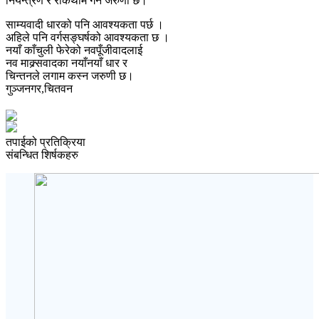
नियन्त्रण र रोकथाम गर्न जरुणी छ।
साम्यवादी धारको पनि आवश्यकता पर्छ ।
अहिले पनि वर्गसङ्घर्षको आवश्यकता छ ।
नयाँ काँचुली फेरेको नवपूँजीवादलाई
नव माक्र्सवादका नयाँनयाँ धार र
चिन्तनले लगाम कस्न जरुणी छ।
गुञ्जनगर,चितवन
तपाईको प्रतिक्रिया
संबन्धित शिर्षकहरु