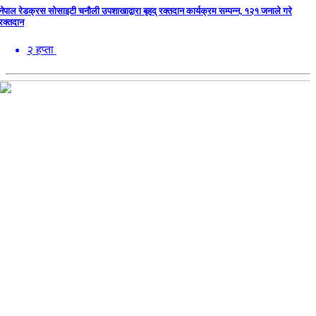
नेपाल रेडक्रस सोसाइटी चनौली उपशाखाद्वारा बृहद् रक्तदान कार्यक्रम सम्पन्न, १२१ जनाले गरे
रक्तदान
२ हप्ता