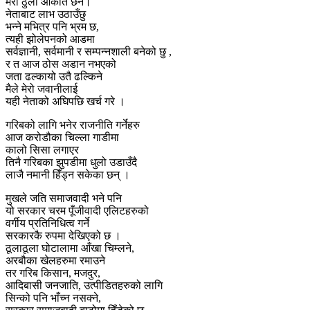
मेरो ठुलो औकात छैन।
नेताबाट लाभ उठाउँछु
भन्ने मभित्र पनि भ्रम छ,
त्यही झोलेपनको आडमा
सर्वज्ञानी, सर्वमानी र सम्पन्नशाली बनेको छु ,
र त आज ठोस अडान नभएको
जता ढल्कायो उतै ढल्किने
मैले मेरो जवानीलाई
यही नेताको अघिपछि खर्च गरे ।
गरिबको लागि भनेर राजनीति गर्नेहरु
आज करोडौका चिल्ला गाडीमा
कालो सिसा लगाएर
तिनै गरिबका झुपडीमा धुलो उडाउँदै
लाजै नमानी हिँड्न सकेका छन् ।
मुखले जति समाजवादी भने पनि
यो सरकार चरम पूँजीवादी एलिटहरुको
वर्गीय प्रतिनिधित्व गर्ने
सरकारकै रुपमा देखिएको छ ।
ठूलाठूला घोटालामा आँखा चिम्लने,
अरबौका खेलहरुमा रमाउने
तर गरिब किसान, मजदुर,
आदिबासी जनजाति, उत्पीडितहरुको लागि
सिन्को पनि भाँच्न नसक्ने,