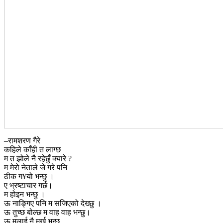
–रामशरण गैरे
कहिले काँही त लाग्छ
म त झोले नै रहेछुँ क्यारे ?
म मेरो नेताले जे गरे पनि
ठीक ग¥यो भन्छु ।
ए भ्रष्टाचार गर्छ।
म होइन भन्छु ।
ऊ नाङ्गिए पनि म सजिएको देख्छु ।
ऊ तुच्छ बोल्छ म वाह वाह भन्छु।
ऊ मलाई नै मूर्ख भन्छ