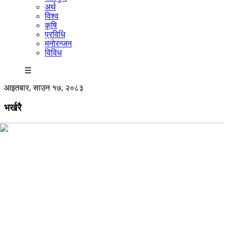
अर्थ
विश्व
कृषि
प्रविधि
मनोरन्जन
विविध
☰
आइतबार, साउन १७, २०८३
भर्खरै