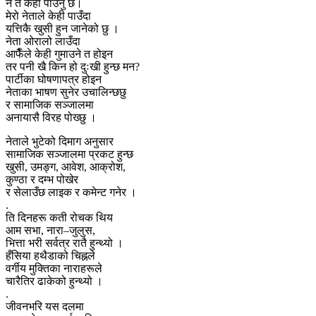
न त केही पाउनु छ।
मेरो नेताले केही पाउँदा
यत्तिकै खुसी हुन जानेको छु ।
नेता ओरालो लाउँदा
आफैँले केही गुमाउने त होइन
तर पनी खै किन हो दुःखी हुन्छ मन?
पार्टीका घोषणापत्र होइन
नेताका भाषण सुनेर उचालिन्छछु
र सामाजिक सञ्जालमा
अनायासै विरह पोख्छु ।
नेताले भुटेको दिमाग अनुसार
सामाजिक सञ्जालमा प्रकट हुन्छ
खुसी, उमङ्‍ग, आवेश, आक्रोश,
कुण्ठा र दम्भ पोखेर
र सेलाउँछ लाइक र कमेन्ट गनेर ।
.
ति दिनहरू कती रोचक थिय
आम सभा, नारा–जुलुस,
भित्ता भरी सर्वत्र रातै हुन्थ्यो ।
हँसिया हथैडाको चिह्नले
वर्गीय मुक्तिका नाराहरूले
चारैतिर ढाकेको हुन्थ्यो ।
.
जीवनभरि यस दलमा