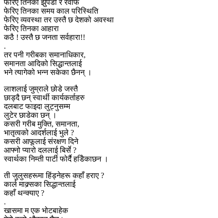
फेरिए तिनका झुपडी र रवाफ
फेरिए तिनका समय काल परिस्थिति
फेरिए व्यवस्था तर उस्तै छ देशको अवस्था
फेरिए तिनका आहारा
कठै ! उस्तै छ जनता सर्वहारा!!
.
तर पनी गरीबका समानाधिकार,
समानता आदिको सिद्धान्तलाई
भने त्यागेको भन्न सकेका छैनन् ।
लाशलाई जुम्राले छोडे जस्तै
छाड्दै छन् स्वार्थी कार्यकर्ताहरु
दलबाट फाइदा लुट्नुसम्म
लुटेर छाडेका छन् ।
कसरी गरीब मुक्ति, समानता,
भातृत्वको आदर्शलाई भुले ?
कसरी आफूलाई संरक्षण दिने
आफ्नो प्यारो दललाई बिर्से ?
स्वार्थका निम्ती पार्टी फोर्दै हडिेकाछन ।
ती जुलुसहरूमा हिंड्नेहरू कहाँ हराए ?
कार्ल माक्र्सका सिद्धान्तलाई
कहाँ थन्क्याए ?
.
खासमा म एक भोटबाहेक